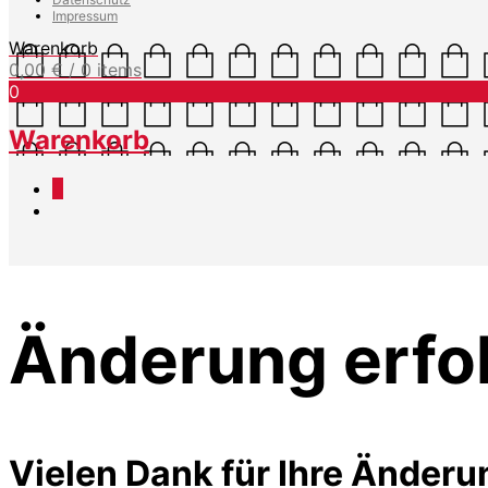
Impressum
Warenkorb
0,00
€
/ 0 items
0
Warenkorb
0
Änderung erfo
Vielen Dank für Ihre Änderu