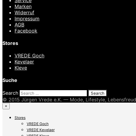
Service
Marken
Widerruf
Impressum
AGB
Facebook
Stores
VREDE Goch
Kevelaer
Kleve
Suche
Search
© 2015 Jürgen Vrede e.K. — Mode, Lifestyle, Lebensfreu
×
Stores
VREDE Goch
VREDE Kevelaer
VREDE Kleve