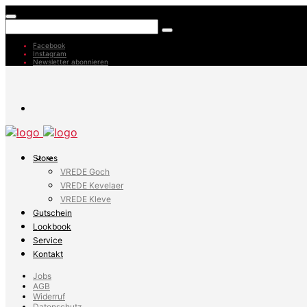
Facebook
Instagram
Newsletter abonnieren
Stores
VREDE Goch
VREDE Kevelaer
VREDE Kleve
Gutschein
Lookbook
Service
Kontakt
Jobs
AGB
Widerruf
Datenschutz