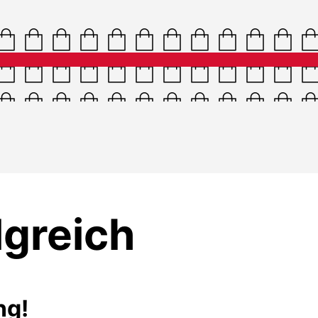
lgreich
ng!