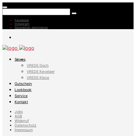
Facebook
Instagram
Newsletter abonnieren
Stores
VREDE Goch
VREDE Kevelaer
VREDE Kleve
Gutschein
Lookbook
Service
Kontakt
Jobs
AGB
Widerruf
Datenschutz
Impressum