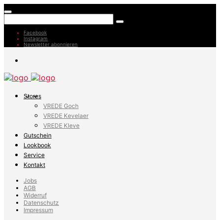
Facebook
Instagram
Newsletter abonnieren
Stores
VREDE Goch
VREDE Kevelaer
VREDE Kleve
Gutschein
Lookbook
Service
Kontakt
Jobs
AGB
Widerruf
Datenschutz
Impressum