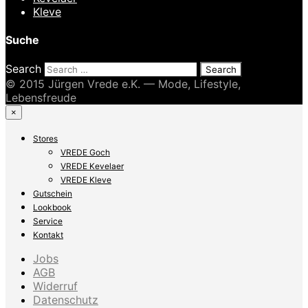
Kleve
Suche
Search
© 2015 Jürgen Vrede e.K. — Mode, Lifestyle,
Lebensfreude
×
Stores
VREDE Goch
VREDE Kevelaer
VREDE Kleve
Gutschein
Lookbook
Service
Kontakt
Jobs
AGB
Widerruf
Datenschutz