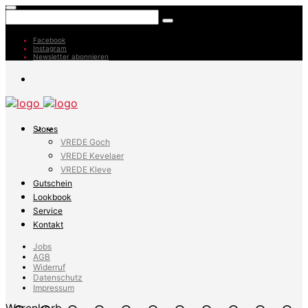
Facebook
Instagram
Newsletter abonnieren
Stores
VREDE Goch
VREDE Kevelaer
VREDE Kleve
Gutschein
Lookbook
Service
Kontakt
Jobs
AGB
Widerruf
Datenschutz
Impressum