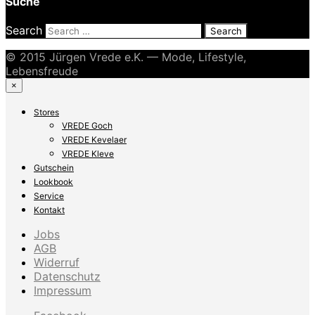
Suche
Search
© 2015 Jürgen Vrede e.K. — Mode, Lifestyle,
Lebensfreude
×
Stores
VREDE Goch
VREDE Kevelaer
VREDE Kleve
Gutschein
Lookbook
Service
Kontakt
Jobs
AGB
Widerruf
Datenschutz
Impressum