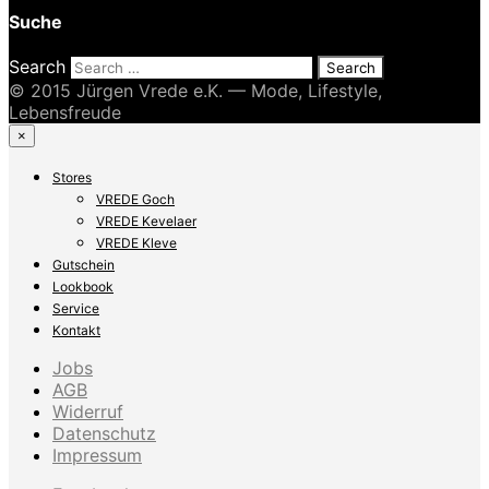
Suche
Search
© 2015 Jürgen Vrede e.K. — Mode, Lifestyle,
Lebensfreude
×
Stores
VREDE Goch
VREDE Kevelaer
VREDE Kleve
Gutschein
Lookbook
Service
Kontakt
Jobs
AGB
Widerruf
Datenschutz
Impressum