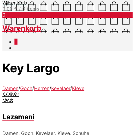
Warenkorb
0,00
€
/ 0 items
0
Warenkorb
0
Key Largo
Damen
/
Goch
/
Herren
/
Kevelaer
/
Kleve
s.Oliver
MAC
Lazamani
Damen, Goch, Kevelaer, Kleve, Schuhe