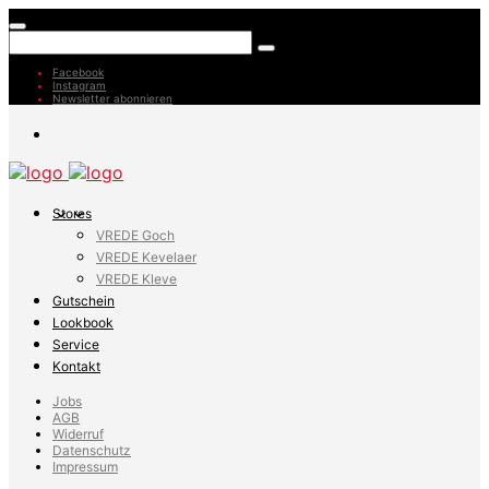
Facebook
Instagram
Newsletter abonnieren
Stores
VREDE Goch
VREDE Kevelaer
VREDE Kleve
Gutschein
Lookbook
Service
Kontakt
Jobs
AGB
Widerruf
Datenschutz
Impressum