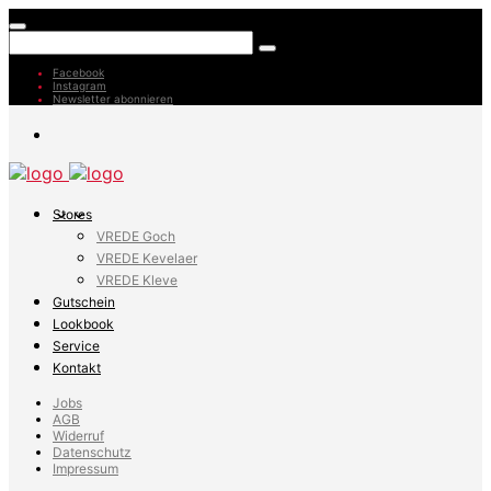
Facebook
Instagram
Newsletter abonnieren
Stores
VREDE Goch
VREDE Kevelaer
VREDE Kleve
Gutschein
Lookbook
Service
Kontakt
Jobs
AGB
Widerruf
Datenschutz
Impressum