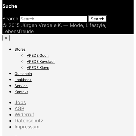
Suche
Search
© 2015 Jürgen Vrede e.K. — Mode, Lifestyle,
Lebensfreude
×
Stores
VREDE Goch
VREDE Kevelaer
VREDE Kleve
Gutschein
Lookbook
Service
Kontakt
Jobs
AGB
Widerruf
Datenschutz
Impressum