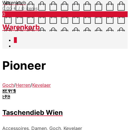
Warenkorb
0,00
€
/ 0 items
0
Warenkorb
0
Pioneer
Goch
/
Herren
/
Kevelaer
LEVI’S
LTB
Taschendieb Wien
Accessoires, Damen, Goch, Kevelaer