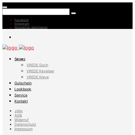
Facebook
Instagram
Newsletter abonnieren
Stores
VREDE Goch
VREDE Kevelaer
VREDE Kleve
Gutschein
Lookbook
Service
Kontakt
Jobs
AGB
Widerruf
Datenschutz
Impressum