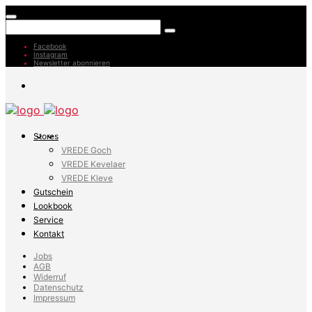
Facebook
Instagram
Newsletter abonnieren
Stores
VREDE Goch
VREDE Kevelaer
VREDE Kleve
Gutschein
Lookbook
Service
Kontakt
Jobs
AGB
Widerruf
Datenschutz
Impressum