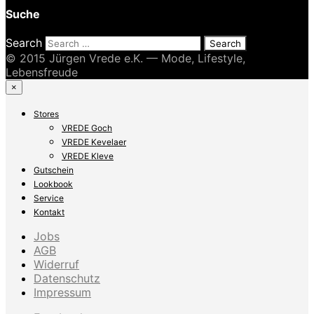
Suche
Search
© 2015 Jürgen Vrede e.K. — Mode, Lifestyle,
Lebensfreude
×
Stores
VREDE Goch
VREDE Kevelaer
VREDE Kleve
Gutschein
Lookbook
Service
Kontakt
Jobs
AGB
Widerruf
Datenschutz
Impressum