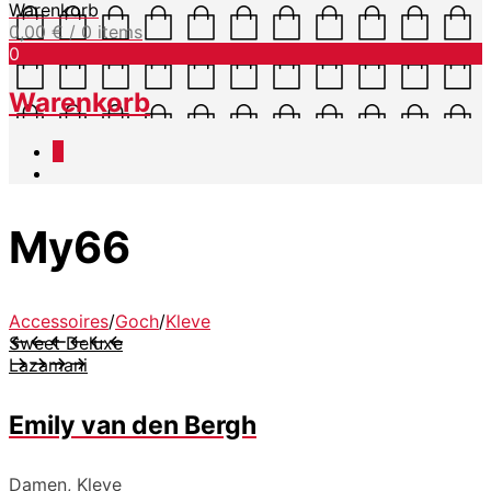
Warenkorb
0,00
€
/ 0 items
0
Warenkorb
0
My66
Accessoires
/
Goch
/
Kleve
Sweet Deluxe
Lazamani
Emily van den Bergh
Damen, Kleve