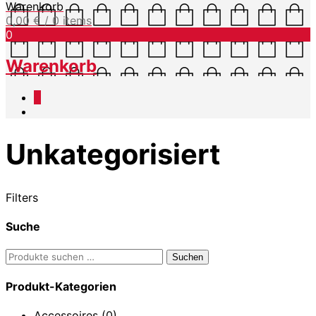
Warenkorb
0,00
€
/ 0 items
0
Warenkorb
0
Unkategorisiert
Filters
Suche
Suchen
Suchen
nach:
Produkt-Kategorien
Accessoires
(0)