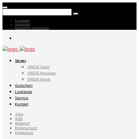
Facebook
Instagram
Newsletter abonnieren
Stores
VREDE Goch
VREDE Kevelaer
VREDE Kleve
Gutschein
Lookbook
Service
Kontakt
Jobs
AGB
Widerruf
Datenschutz
Impressum