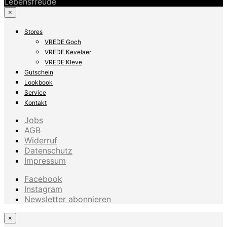
Lebensfreude
×
Stores
VREDE Goch
VREDE Kevelaer
VREDE Kleve
Gutschein
Lookbook
Service
Kontakt
Jobs
AGB
Widerruf
Datenschutz
Impressum
Facebook
Instagram
Newsletter abonnieren
×