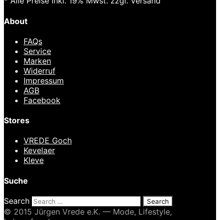
* Alle Preise inkl. 19% Mwst. zzgl. Versand
About
FAQs
Service
Marken
Widerruf
Impressum
AGB
Facebook
Stores
VREDE Goch
Kevelaer
Kleve
Suche
Search
© 2015 Jürgen Vrede e.K. — Mode, Lifestyle,