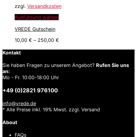
zzgl.
Versandkosten
Dieses
Ausführung wählen
Produkt
VREDE Gutschein
weist
mehrere
10,00
€
–
250,00
€
Varianten
auf.
Kontakt
Die
Optionen
Sie haben Fragen zu unserem Angebot?
Rufen Sie uns
können
an:
auf
Mo - Fr. 10:00-18:00 Uhr
der
Produktseite
gewählt
+49 (0)2821 976100
werden
info@vrede.de
* Alle Preise inkl. 19% Mwst. zzgl. Versand
About
FAQs