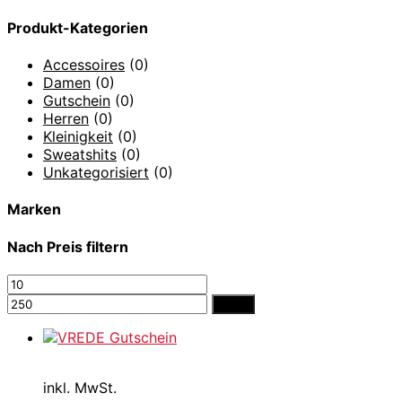
nach:
Produkt-Kategorien
Accessoires
(0)
Damen
(0)
Gutschein
(0)
Herren
(0)
Kleinigkeit
(0)
Sweatshits
(0)
Unkategorisiert
(0)
Marken
Nach Preis filtern
Min.
Max.
Preis
Preis
Filter
inkl. MwSt.