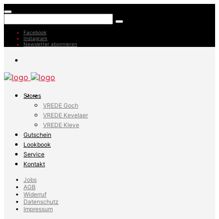
Facebook
Instagram
Newsletter abonnieren
Stores
VREDE Goch
VREDE Kevelaer
VREDE Kleve
Gutschein
Lookbook
Service
Kontakt
Jobs
AGB
Widerruf
Datenschutz
Impressum