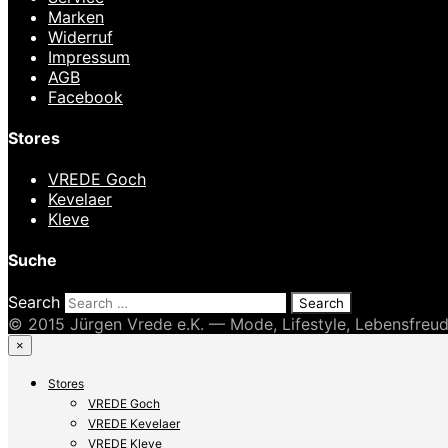
Marken
Widerruf
Impressum
AGB
Facebook
Stores
VREDE Goch
Kevelaer
Kleve
Suche
Search
© 2015 Jürgen Vrede e.K. — Mode, Lifestyle, Lebensfreu
×
Stores
VREDE Goch
VREDE Kevelaer
VREDE Kleve