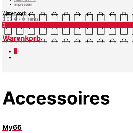
Impressum
Warenkorb
0,00
€
/ 0 items
0
Warenkorb
0
Accessoires
My66