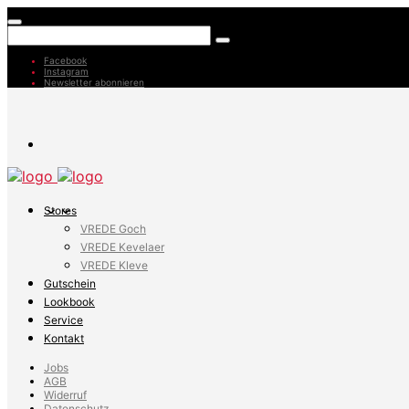
Facebook
Instagram
Newsletter abonnieren
Stores
VREDE Goch
VREDE Kevelaer
VREDE Kleve
Gutschein
Lookbook
Service
Kontakt
Jobs
AGB
Widerruf
Datenschutz