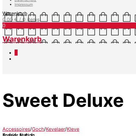
Impressum
Warenkorb
0,00
€
/ 0 items
0
Warenkorb
0
Sweet Deluxe
Accessoires
/
Goch
/
Kevelaer
/
Kleve
Freaky Nation