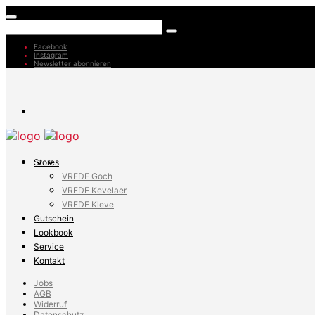
Facebook
Instagram
Newsletter abonnieren
Stores
VREDE Goch
VREDE Kevelaer
VREDE Kleve
Gutschein
Lookbook
Service
Kontakt
Jobs
AGB
Widerruf
Datenschutz