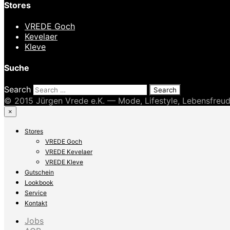
Stores
VREDE Goch
Kevelaer
Kleve
Suche
Search
© 2015 Jürgen Vrede e.K. — Mode, Lifestyle, Lebensfreu
×
Stores
VREDE Goch
VREDE Kevelaer
VREDE Kleve
Gutschein
Lookbook
Service
Kontakt
Jobs