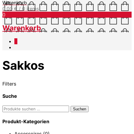
Warenkorb
0,00
€
/ 0 items
0
Warenkorb
0
Sakkos
Filters
Suche
Suchen
Suchen
nach:
Produkt-Kategorien
Accessoires
(0)