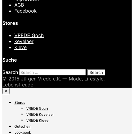
AGB
Facebook
Stores
VREDE Goch
Kevelaer
Kleve
Suche
Search
© 2015 Jürgen Vrede e.K. — Mode, Lifestyle,
Lebensfreude
×
Stores
VREDE Goch
VREDE Kevelaer
VREDE Kleve
Gutschein
Lookbook