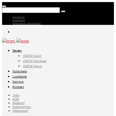
Facebook
Instagram
Newsletter abonnieren
Stores
VREDE Goch
VREDE Kevelaer
VREDE Kleve
Gutschein
Lookbook
Service
Kontakt
Jobs
AGB
Widerruf
Datenschutz
Impressum