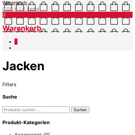
Warenkorb
0,00
€
/ 0 items
0
Warenkorb
0
Jacken
Filters
Suche
Suchen
Suchen
nach:
Produkt-Kategorien
Accessoires
(0)