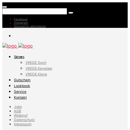
Facebook
Instagram
Newsletter abonnieren
Stores
VREDE Goch
VREDE Kevelaer
VREDE Kleve
Gutschein
Lookbook
Service
Kontakt
Jobs
AGB
Widerruf
Datenschutz
Impressum