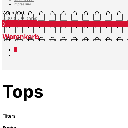
Impressum
Warenkorb
0,00
€
/ 0 items
0
Warenkorb
0
Tops
Filters
Suche