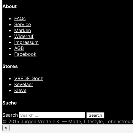
About
FAQs
Service
Marken
Widerruf
Impressum
AGB
Facebook
Stores
VREDE Goch
Kevelaer
Kleve
Suche
Search
© 2015 Jürgen Vrede e.K. — Mode, Lifestyle, Lebensfreu
×