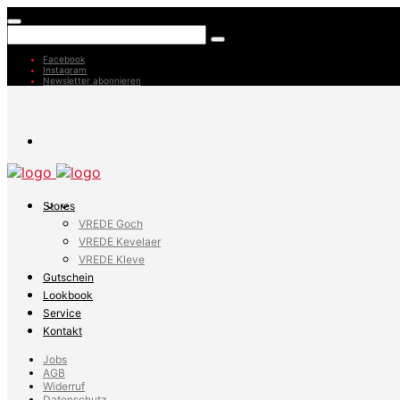
Facebook
Instagram
Newsletter abonnieren
Stores
VREDE Goch
VREDE Kevelaer
VREDE Kleve
Gutschein
Lookbook
Service
Kontakt
Jobs
AGB
Widerruf
Datenschutz