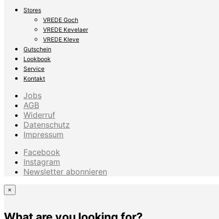
Stores
VREDE Goch
VREDE Kevelaer
VREDE Kleve
Gutschein
Lookbook
Service
Kontakt
Jobs
AGB
Widerruf
Datenschutz
Impressum
Facebook
Instagram
Newsletter abonnieren
×
What are you looking for?