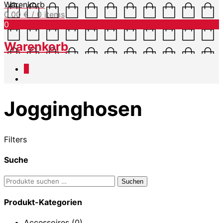
Warenkorb
0,00
€
/ 0 items
0
Warenkorb
0
Jogginghosen
Filters
Suche
Suchen
Suchen
nach:
Produkt-Kategorien
Accessoires
(0)