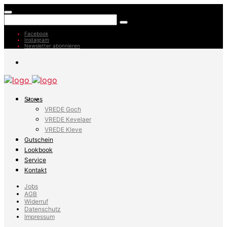
Facebook
Instagram
Newsletter abonnieren
Stores
VREDE Goch
VREDE Kevelaer
VREDE Kleve
Gutschein
Lookbook
Service
Kontakt
Jobs
AGB
Widerruf
Datenschutz
Impressum